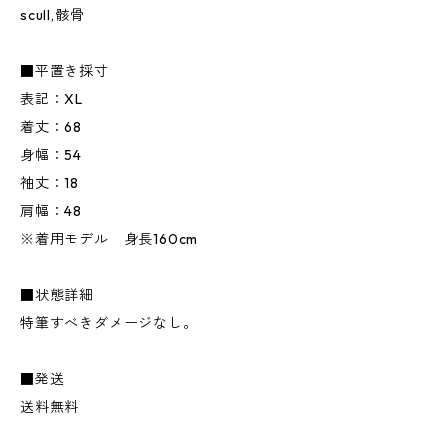
scull,骸骨
■平置き採寸
表記：XL
着丈：68
身幅：54
袖丈：18
肩幅：48
※着用モデル 身長160cm
■状態詳細
特筆すべきダメージなし。
■発送
送料無料