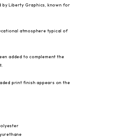
 by Liberty Graphics, known for
ducational atmosphere typical of
 been added to complement the
t.
faded print finish appears on the
olyester
lyurethane