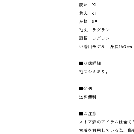
表記：XL
着丈：61
身幅：59
袖丈：ラグラン
肩幅：ラグラン
※着用モデル 身長160cm
■状態詳細
袖にシミあり。
■発送
送料無料
■ご注意
ストア森のアイテムは全て
古着を利用している為、傷