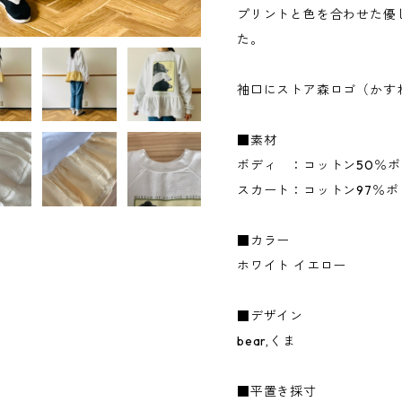
プリントと色を合わせた優
た。
袖口にストア森ロゴ（かす
■素材
ボディ ：コットン50％ポ
スカート：コットン97％ポ
■カラー
ホワイト イエロー
■デザイン
bear,くま
■平置き採寸