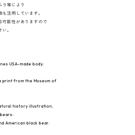
ムラ等により
地も活用しています。
る可能性がありますので
さい。
anes USA-made body.
a print from the Museum of
ural history illustration,
 bears:
and American black bear.