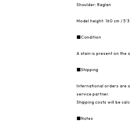
Shoulder: Raglan
Model height: 160 cm / 5'3
■Condition
A stain is present on the 
■Shipping
International orders are
service partner.
Shipping costs will be cal
■Notes