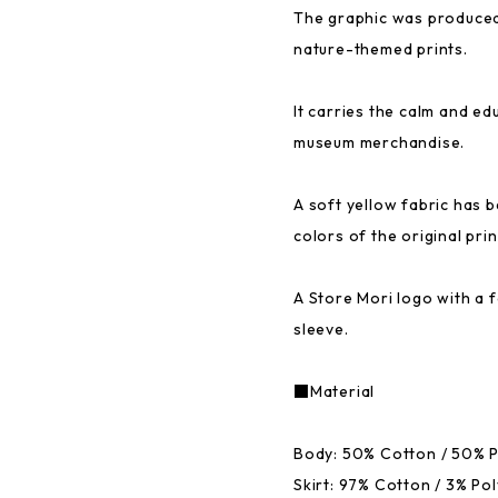
The graphic was produced
nature-themed prints.
It carries the calm and e
museum merchandise.
A soft yellow fabric has
colors of the original prin
A Store Mori logo with a 
sleeve.
■Material
Body: 50% Cotton / 50% P
Skirt: 97% Cotton / 3% Po