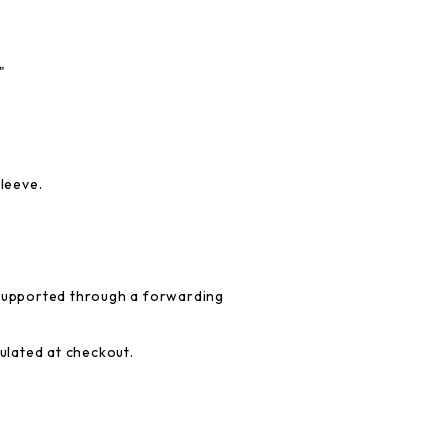
"
sleeve.
 supported through a forwarding
culated at checkout.