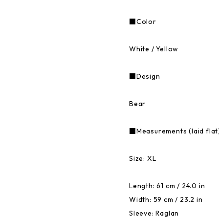
■Color
White / Yellow
■Design
Bear
■Measurements (laid flat
Size: XL
Length: 61 cm / 24.0 in
Width: 59 cm / 23.2 in
Sleeve: Raglan