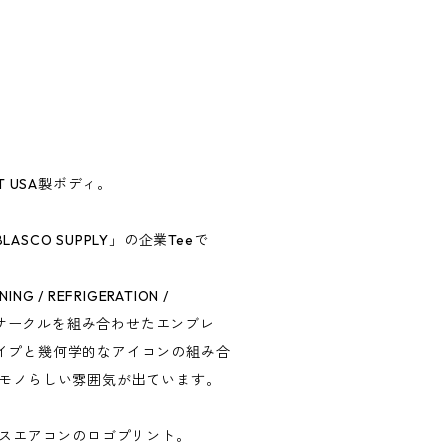
 BEST USA製ボディ。
SCO SUPPLY」の企業Teeで
NG / REFRIGERATION /
山とサークルを組み合わせたエンブレ
イプと幾何学的なアイコンの組み合
業モノらしい雰囲気が出ています。
レスエアコンのロゴプリント。