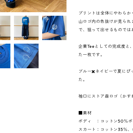
プリントは全体にやわらか
山ロゴ内の色抜けが見られ
で、狙って出せるものでは
企業Teeとしての完成度と
た一枚です。
ブルー✖️ネイビーで夏に
た。
袖口にストア森ロゴ（かす
■素材
ボディ ：コットン50％ポ
スカート：コットン35％、