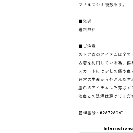
フリルにシミ複数あり。
■発送
送料無料
■ご注意
ストア森のアイテムは全て
古着を利用している為、傷
スカートには少しの傷や色
通常の生産から外された生
濃色のアイテムは色落ちす
淡色との洗濯は避けてくだ
管理番号 : #2672606"
Internationa