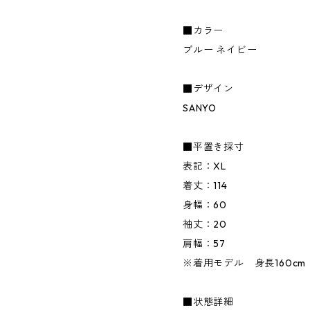
■カラー
ブルー ネイビー
■デザイン
SANYO
■平置き採寸
表記：XL
着丈：114
身幅：60
袖丈：20
肩幅：57
※着用モデル 身長160cm
■状態詳細