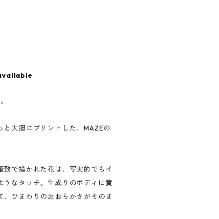
available
ィ。
と大胆にプリントした、MAZEの
筆致で描かれた花は、写実的でもイ
ようなタッチ。生成りのボディに黄
て、ひまわりのおおらかさがそのま