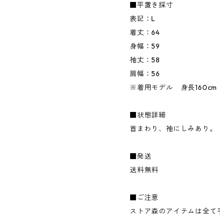
■平置き採寸
表記：L
着丈：64
身幅：59
袖丈：58
肩幅：56
※着用モデル 身長160cm
■状態詳細
首まわり、袖にしみあり。
■発送
送料無料
■ご注意
ストア森のアイテムは全て