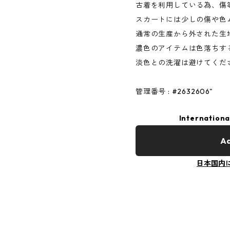
古着を利用している為、傷
スカートには少しの傷や色
通常の生産から外された生
濃色のアイテムは色落ちす
淡色との洗濯は避けてくだ
管理番号 : #2632606"
Internationa
Ad
日本国内