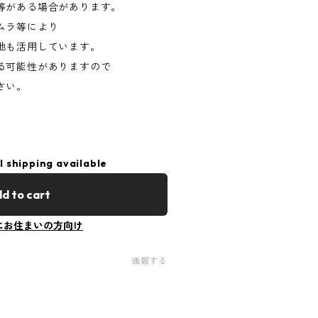
等がある場合があります。
ムラ等により
地も活用しています。
る可能性がありますので
さい。
l shipping available
d to cart
にお住まいの方向け
通報する