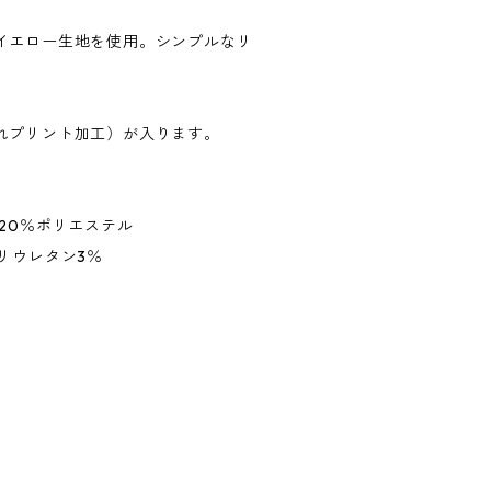
イエロー生地を使用。シンプルなリ
れプリント加工）が入ります。
20％ポリエステル
リウレタン3％