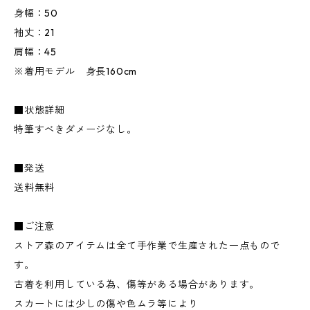
身幅：50
袖丈：21
肩幅：45
※着用モデル 身長160cm
■状態詳細
特筆すべきダメージなし。
■発送
送料無料
■ご注意
ストア森のアイテムは全て手作業で生産された一点もので
す。
古着を利用している為、傷等がある場合があります。
スカートには少しの傷や色ムラ等により