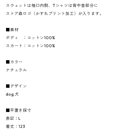
スウェットは袖口内側、Tシャツは背中首部分に
ストア森ロゴ（かすれプリント加工）が入ります。
■素材
ボディ ：コットン100%
スカート：コットン100%
■カラー
ナチュラル
■デザイン
dog,犬
■平置き採寸
表記：L
着丈：123