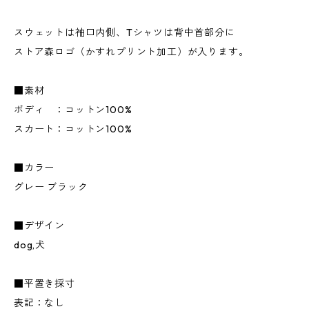
スウェットは袖口内側、Tシャツは背中首部分に
ストア森ロゴ（かすれプリント加工）が入ります。
■素材
ボディ ：コットン100%
スカート：コットン100%
■カラー
グレー ブラック
■デザイン
dog,犬
■平置き採寸
表記：なし