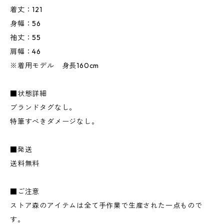
着丈：121
身幅：56
袖丈：55
肩幅：46
※着用モデル 身長160cm
■状態詳細
ブランドタグなし。
特筆すべきダメージなし。
■発送
送料無料
■ご注意
ストア森のアイテムは全て手作業で生産された一点もので
す。