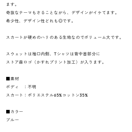
ます。
奇抜なテーマもさることながら、デザインがイケてます。
希少性、デザイン性どれも◎です。
スカートが硬めのハリのある生地なのでボリューム大です。
スウェットは袖口内側、Tシャツは背中首部分に
ストア森ロゴ（かすれプリント加工）が入ります。
■素材
ボディ ：不明
スカート：ポリエステル65%コットン35%
■カラー
ブルー