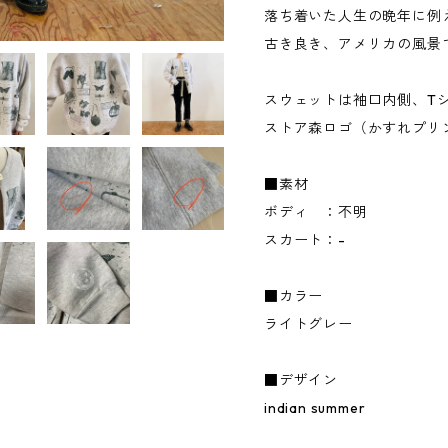
落ち着いた人生の晩年に例
古き良き、アメリカの風景
スウェットは袖口内側、T
ストア森ロゴ（かすれプリ
■素材
ボディ ：不明
スカート：-
■カラー
ライトグレー
■デザイン
indian summer