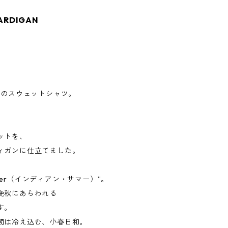
CARDIGAN
ducts のスウェットシャツ。
ットを、
ィガンに仕立てました。
ummer（インディアン・サマー）”。
晩秋にあらわれる
す。
間は冷え込む、小春日和。