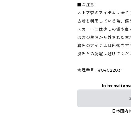
■ご注意
ストア森のアイテムは全て
古着を利用している為、傷
スカートには少しの傷や色
通常の生産から外された生
濃色のアイテムは色落ちす
淡色との洗濯は避けてくだ
管理番号 : #0402203"
Internationa
日本国内