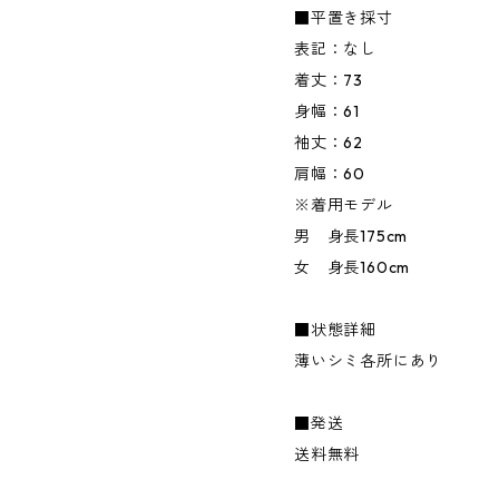
■平置き採寸
表記：なし
着丈：73
身幅：61
袖丈：62
肩幅：60
※着用モデル
男 身長175cm
女 身長160cm
■状態詳細
薄いシミ各所にあり
■発送
送料無料