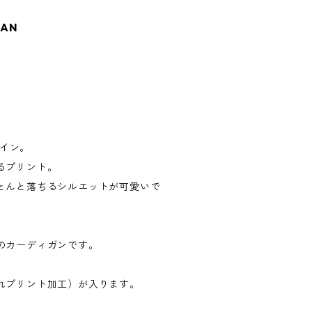
GAN
ザイン。
るプリント。
とんと落ちるシルエットが可愛いで
のカーディガンです。
れプリント加工）が入ります。