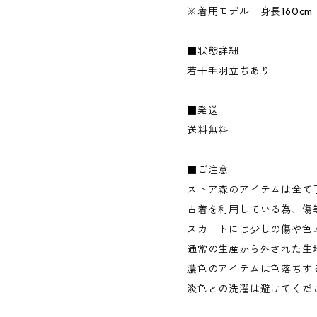
※着用モデル 身長160cm
■状態詳細
若干毛羽立ちあり
■発送
送料無料
■ご注意
ストア森のアイテムは全て
古着を利用している為、傷
スカートには少しの傷や色
通常の生産から外された生
濃色のアイテムは色落ちす
淡色との洗濯は避けてくだ