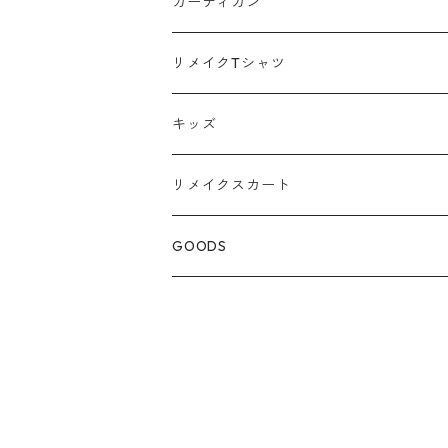
スウェット
カーディガン
ポロシャツ
リメイクTシャツ
キッズ
リメイクスカート
GOODS