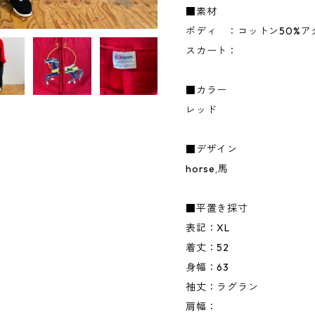
■素材
ボディ ：コットン50%ア
スカート：
■カラー
レッド
■デザイン
horse,馬
■平置き採寸
表記：XL
着丈：52
身幅：63
袖丈：ラグラン
肩幅：