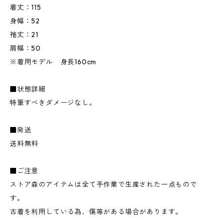
着丈：115
身幅：52
袖丈：21
肩幅：50
※着用モデル 身長160cm
■状態詳細
特筆すべきダメージなし。
■発送
送料無料
■ご注意
ストア森のアイテムは全て手作業で生産された一点もので
す。
古着を利用している為、傷等がある場合があります。