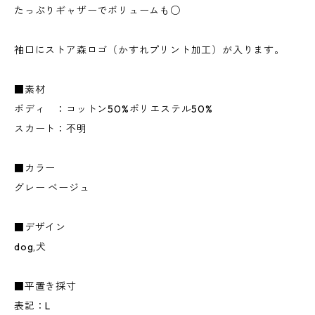
たっぷりギャザーでボリュームも○
袖口にストア森ロゴ（かすれプリント加工）が入ります。
■素材
ボディ ：コットン50%ポリエステル50%
スカート：不明
■カラー
グレー ベージュ
■デザイン
dog,犬
■平置き採寸
表記：L