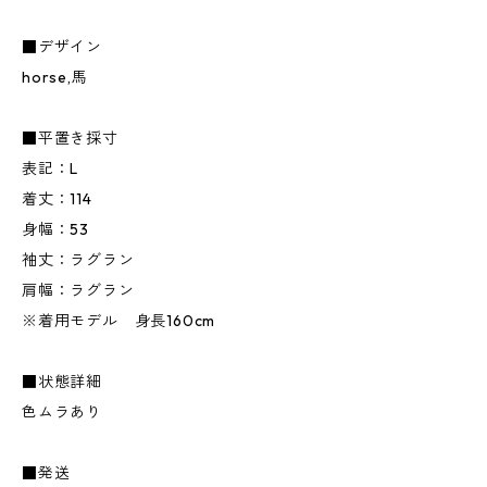
■デザイン
horse,馬
■平置き採寸
表記：L
着丈：114
身幅：53
袖丈：ラグラン
肩幅：ラグラン
※着用モデル 身長160cm
■状態詳細
色ムラあり
■発送