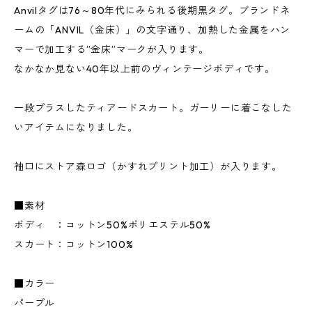
Anvilタグは76～80年代にみられる後期黒タグ。ブランドネ
ームの「ANVIL（金床）」の文字通り、加熱した金属をハン
マーで加工する”金床”マークが入ります。
なかなか見ない40年以上前のヴィンテージボディです。
一段プラスしたティアードスカート。ガーリーに着こなした
いアイテムになりました。
袖口にストア森ロゴ（かすれプリント加工）が入ります。
■素材
ボディ ：コットン50%ポリエステル50%
スカート：コットン100%
■カラー
パープル