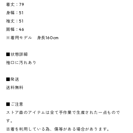
着丈：79
身幅：51
袖丈：51
肩幅：46
※着用モデル 身長160cm
■状態詳細
袖口に汚れあり
■発送
送料無料
■ご注意
ストア森のアイテムは全て手作業で生産された一点もので
す。
古着を利用している為、傷等がある場合があります。