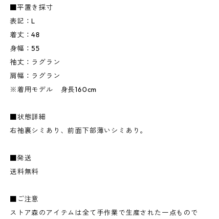
■平置き採寸
表記：L
着丈：48
身幅：55
袖丈：ラグラン
肩幅：ラグラン
※着用モデル 身長160cm
■状態詳細
右袖裏シミあり、前面下部薄いシミあり。
■発送
送料無料
■ご注意
ストア森のアイテムは全て手作業で生産された一点もので