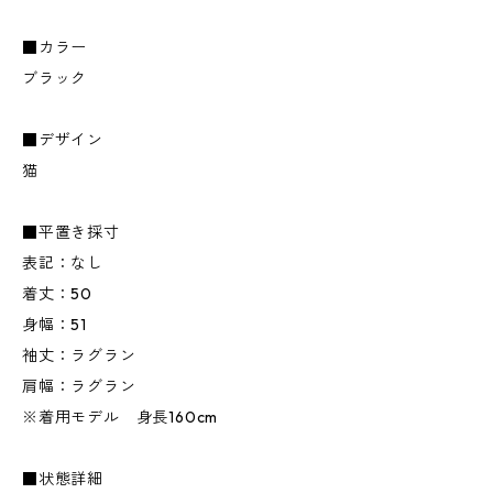
■カラー
ブラック
■デザイン
猫
■平置き採寸
表記：なし
着丈：50
身幅：51
袖丈：ラグラン
肩幅：ラグラン
※着用モデル 身長160cm
■状態詳細