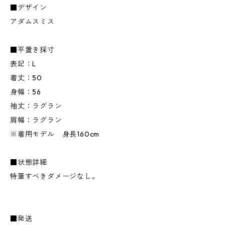
■デザイン
アダムスミス
■平置き採寸
表記：L
着丈：50
身幅：56
袖丈：ラグラン
肩幅：ラグラン
※着用モデル 身長160cm
■状態詳細
特筆すべきダメージなし。
■発送