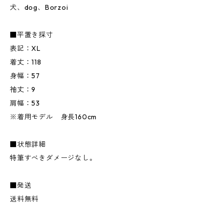
犬、dog、Borzoi
■平置き採寸
表記：XL
着丈：118
身幅：57
袖丈：9
肩幅：53
※着用モデル 身長160cm
■状態詳細
特筆すべきダメージなし。
■発送
送料無料