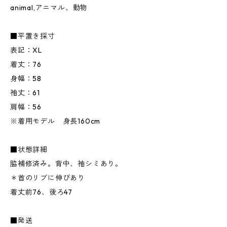
animal,アニマル、動物
■平置き採寸
表記：XL
着丈：76
身幅：58
袖丈：61
肩幅：56
※着用モデル 身長160cm
■状態詳細
脇補修済み。背中、袖シミあり。
＊首のリブに伸びあり
着丈前76、後ろ47
■発送