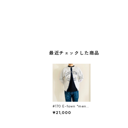
最近チェックした商品
#170 E-town *mens
cardigan
¥21,000