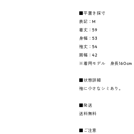
■平置き採寸
表記：M
着丈：59
身幅：53
袖丈：54
肩幅：42
※着用モデル 身長160cm
■状態詳細
袖に小さなシミあり。
■発送
送料無料
■ご注意