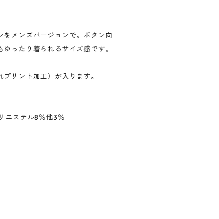
ンをメンズバージョンで。ボタン向
もゆったり着られるサイズ感です。
れプリント加工）が入ります。
リエステル8％他3％