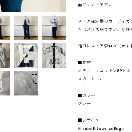
面プリントです。
ストア森定番のカーディガ
きはメンズ用ですが、女性
袖口にストア森ロゴ（かす
■素材
ボディ ：コットン89％ポ
スカート：-
■カラー
グレー
■デザイン
Elizabethtown college