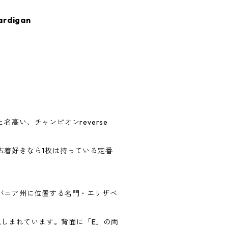
ardigan
。
名高い、チャンピオンreverse
古着好きなら1枚は持っている定番
バニア州に位置する名門・エリザベ
れ親しまれています。背面に「E」の両